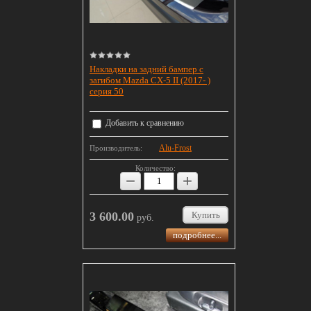
Накладки на задний бампер с
загибом Mazda CX-5 II (2017- )
серия 50
Добавить к сравнению
Alu-Frost
Производитель:
Количество:
−
+
3 600.00
Купить
руб.
подробнее...