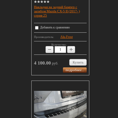
Накладки на задний бампер с
загибом Mazda CX-5 II (2017- )
серия 25
Добавить к сравнению
Alu-Frost
Производитель:
Количество:
−
+
4 100.00
Купить
руб.
подробнее...