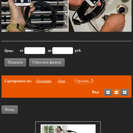
от
до
руб.
Цена:
Показать
Сбросить фильтр
Сортировать по:
Названию
Цене
Сбросить
Вид:
Назад