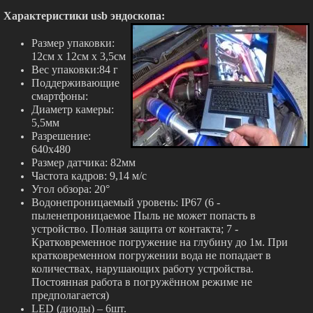
Характеристики usb эндоскопа:
Размер упаковки:
12см x 12см x 3,5см
Вес упаковки:84 г
Поддерживающие
смартфоны:
Диаметр камеры:
5,5мм
Разрешение:
640x480
Размер датчика: 82мм
Частота кадров: 9,14 м/с
Угол обзора: 20°
Водонепроницаемый уровень: IP67 (6 -
пыленепроницаемое Пыль не может попасть в
устройство. Полная защита от контакта; 7 -
Кратковременное погружение на глубину до 1м. При
кратковременном погружении вода не попадает в
количествах, нарушающих работу устройства.
Постоянная работа в погружённом режиме не
предполагается)
LED (диоды) – 6шт.