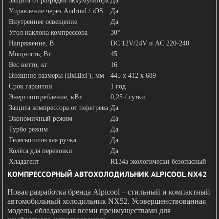
Защита от разрядки аккумулятора
Да
Управление через Android / iOS
Да
Внутреннее освещение
Да
Угол наклона компрессора
30°
Напряжение, В
DC 12V/24V и AC 220-240
Мощность, Вт
45
Вес нетто, кг
16
Внешние размеры (ВхШхГ), мм
445 х 412 х 689
Срок гарантии
1 год
Энергопотребление, кВт
0,25 / сутки
Защита компрессора от перегрева
Да
Экономичный режим
Да
Турбо режим
Да
Телескопическая ручка
Да
Колёса для перевозки
Да
Хладагент
R134a экологически безопасный
КОМПРЕССОРНЫЙ АВТОХОЛОДИЛЬНИК ALPICOOL NX42
Новая разработка бренда Alpicool – стильный и компактный
автомобильный холодильник NX52. Усовершенствованная
модель, обладающая всеми преимуществами для